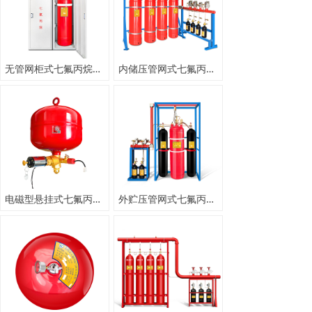
无管网柜式七氟丙烷灭火装置
内储压管网式七氟丙烷气体灭火系统
电磁型悬挂式七氟丙烷灭火装置
外贮压管网式七氟丙烷气体灭火系统